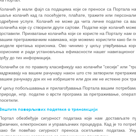
на Портал.
Колачић је мали фајл са подацима који се преноси са Портала на
шаље колачић кад га посећујете, плаћате, тражите или персонализ
одређене услуге. Колачић не може да чита личне податке са ва
колачића које су створили други сајтови. Податке које колачић мож
доставили. Прихватање колачића који се користе на Порталу нам 
вашим претраживачким навикама, које можемо користити како би 
моделе кретања корисника. Ово чинимо у циљу утврђивања кор
кориснике и ради установљења ефикасности нашег навигационог
дођу до тих информација.
Колачићи се по правилу класификују као колачићи "сесије" или "тр
задржавају на вашем рачунару након што сте затворили претражив
вашем рачунару док их не избришете или док им не истекне рок тра
У циљу побољшавања и прилагођавања Портала вашим потребама,
природе, нпр. податке о врсти програма за претраживање, операт
посетили.
Заштита поверљивих података о трансакцији
Портал обезбеђује сигурност података које нам достављате пу
физичких, електронских и управљачких процедура. Кад је то потре
како би повећао сигурност преноса осетљивих података. Ун