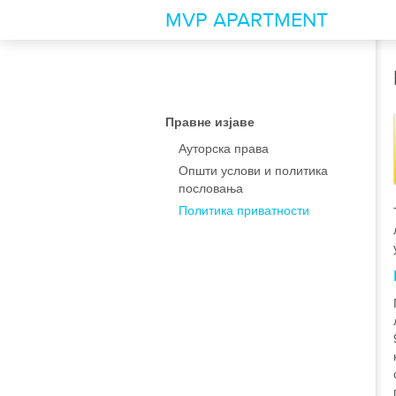
ПРАВНЕ ИЗЈАВЕ
MVP APARTMENT
Ауторска права
Општи услови и политика
пословања
Правне изјаве
Ауторска права
Политика приватности
Општи услови и политика
пословања
Политика приватности