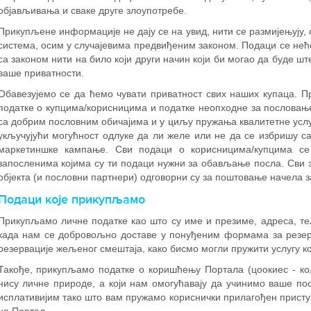
објављивања и сваке друге злоупотребе.
Прикупљене информације не дају се на увид, нити се размијењују, 
система, осим у случајевима предвиђеним законом. Подаци се неће 
са законом нити на било који други начин који би могао да буде ш
ваше приватности.
Обавезујемо се да ћемо чувати приватност свих наших купаца. 
податке о купцима/корисницима и податке неопходне за пословањ
са добрим пословним обичајима и у циљу пружања квалитетне услу
укључујући могућност одлуке да ли желе или не да се избришу са
маркетиншке кампање. Сви подаци о корисницима/купцима се 
запосленима којима су ти подаци нужни за обављање посла. Сви 
објекта (и пословни партнери) одговорни су за поштовање начела 
Подаци које прикупљамо
Прикупљамо личне податке као што су име и презиме, адреса, те
када нам се добровољно доставе у понуђеним формама за резер
резервације жељеног смештаја, како бисмо могли пружити услугу кој
Такође, прикупљамо податке о коришћењу Портала (цоокиес - кол
нису личне природе, а који нам омогућавају да учинимо ваше по
исплативијим тако што вам пружамо кориснички прилагођен присту