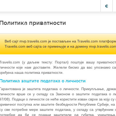
€
Политика приватности
Веб сајт mvp.travelis.com је постављен на Travelis.com платфор
Travelis.com веб сајта се примењује и на домену mvp.travelis.com
Travelis.com (у даљем тексту: Портал) поштује вашу приватнос
личности које нам доставите. Желели бисмо да вас упознамо с
уређена наша политика приватности.
Политика заштите података о личности
Гарантована је заштита података о личности. Прикупљање, држ
личности врше се у складу са Законом о заштити података о ли
97/08). Подаци о личности се неће користити изван сврхе за коју 
кривичног поступка или заштите безбедности Републике Србије, н
су све потребне мере заштите података, у складу са утврђеним 
потребне да би се подаци заштитили од губитка, уништења,