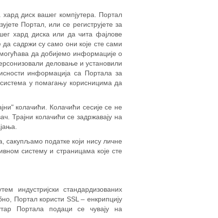
 хард диск вашег компјутера. Портал
ујете Портал, или се региструјете за
шег хард диска или да чита фајлове
е да садржи су само они које сте сами
омогућава да добијемо информације о
персонизовали деловање и установили
исности информација са Портала за
 система у помагању корисницима да
ајни" колачићи. Колачићи сесије се не
ач. Трајни колачићи се задржавају на
јања.
 сакупљамо податке који нису личне
ивном систему и страницама које сте
тем индустријски стандардизованих
бно, Портал користи SSL – енкрипцију
утар Портала подаци се чувају на