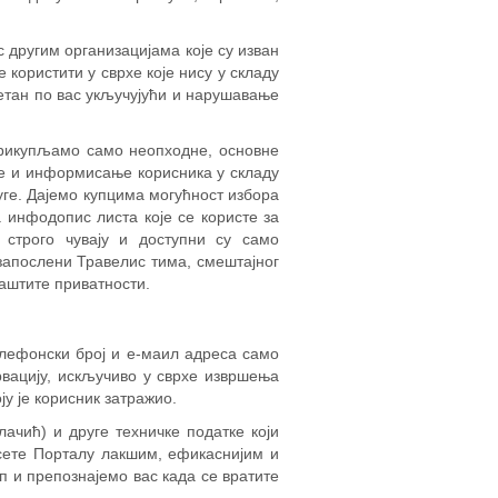
с другим организацијама које су изван
користити у сврхе које нису у складу
тетан по вас укључујући и нарушавање
Прикупљамо само неопходне, основне
е и информисање корисника у складу
ге. Дајемо купцима могућност избора
 инфодопис листа које се користе за
строго чувају и доступни су само
запослени Травелис тима, смештајног
заштите приватности.
лефонски број и е-маил адреса само
вацију, искључиво у сврхе извршења
у је корисник затражио.
ачић) и друге техничке податке који
сете Порталу лакшим, ефикаснијим и
п и препознајемо вас када се вратите