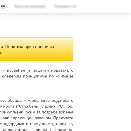
ВАША РЕЗЕРВАЦИЈА
Ваша резервација
Пријавите се
Ваша резервација
ПОДЕШАВАЊА
Српски (ћир)
ми. Политика приватности са
€
EUR
.
т и посвећен је заштити података о
а следећим принципима по којима је
ање, обрада и коришћење података о
чности ("Службени гласник РС", бр.
су прикупљени, осим за потребе вођења
а начин предвиђен законом. Предузете
стандардима и поступцима, а које су
 недопуштеног приступа, промене,