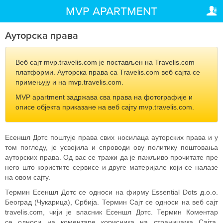
ПРАВНЕ ИЗЈАВЕ
ВАША РЕЗЕРВАЦИЈА
MVP APARTMENT
Ауторска права
Ваша резервација
Ауторска права
ПОДЕШАВАЊА
Општи услови и политика
пословања
Веб сајт mvp.travelis.com је постављен на Travelis.com
Српски (ћир)
платформи. Ауторска права са Travelis.com веб сајта се
примењују и на mvp.travelis.com.
Политика приватности
Den
MKD
MVP apartment задржава сва права на фотографије и
описе објекта приказане на веб сајту mvp.travelis.com.
Есеншл Дотс поштује права свих носилаца ауторских права и у
том погледу, је усвојила и спроводи ову политику поштовања
ауторских права. Од вас се тражи да је пажљиво прочитате пре
него што користите сервисе и друге материјале који се налазе
на овом сајту.
Термин Есеншл Дотс се односи на фирму Essential Dots д.о.о.
Београд (Чукарица), Србија. Термин Сајт се односи на веб сајт
travelis.com, чији је власник Есеншл Дотс. Термин Коментар
се односи на коментаре корисника на страницама Сајта.