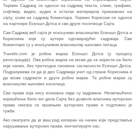
Термин Садржај се односи на садржај текста, слике, графике,
софтвер, видео, аудио и остатак материјала приказаних на
сајту, осим на садржај Коментара. Термин Корисник се односи
на партнере Есеншл Дотса и све друге посетиоце Сајта.
Сав Садржај веб сајта је искључиво власништво Есеншл Дотса и
Корисника који су аутори одговарајућег садржаја. Сви
Коментари су у искључивом власништву њихових писаца.
Travelis.com је робна марка Есеншл Дотса (у процесу
регистрације). Ова робна марка не може да се користи на било
који начин, без претходне писмене сагласности Есеншл Дотса.
Подразумева се да је део Садржаја унет од стране Корисника и
да може садржати и друге робне марке. Те робне марке су
власништво њихових носилаца.
Сва права која нису исказана овде су задржана. Неовлашћено
коришћење било ког дела Сајта без дозволе власника ауторских
права сматра се кршењем ауторских права и подложно је
тужби.
Ако сматрате да је ваш рад копиран на начин који представља
нарушавање ауторских права, контактирајте нас.