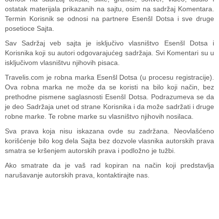
ostatak materijala prikazanih na sajtu, osim na sadržaj Komentara.
Termin Korisnik se odnosi na partnere Esenšl Dotsa i sve druge
posetioce Sajta.
Sav Sadržaj veb sajta je isključivo vlasništvo Esenšl Dotsa i
Korisnika koji su autori odgovarajućeg sadržaja. Svi Komentari su u
isključivom vlasništvu njihovih pisaca.
Travelis.com je robna marka Esenšl Dotsa (u procesu registracije).
Ova robna marka ne može da se koristi na bilo koji način, bez
prethodne pismene saglasnosti Esenšl Dotsa. Podrazumeva se da
je deo Sadržaja unet od strane Korisnika i da može sadržati i druge
robne marke. Te robne marke su vlasništvo njihovih nosilaca.
Sva prava koja nisu iskazana ovde su zadržana. Neovlašćeno
korišćenje bilo kog dela Sajta bez dozvole vlasnika autorskih prava
smatra se kršenjem autorskih prava i podložno je tužbi.
Ako smatrate da je vaš rad kopiran na način koji predstavlja
narušavanje autorskih prava, kontaktirajte nas.