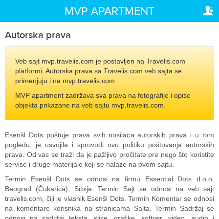
PRAVNE IZJAVE
VAŠA REZERVACIJA
MVP APARTMENT
Autorska prava
Vaša rezervacija
Autorska prava
PODEŠAVANJA
Opšti uslovi i politika
poslovanja
Veb sajt mvp.travelis.com je postavljen na Travelis.com
Srpski (lat)
platformi. Autorska prava sa Travelis.com veb sajta se
primenjuju i na mvp.travelis.com.
Politika privatnosti
R
RUB
MVP apartment zadržava sva prava na fotografije i opise
objekta prikazane na veb sajtu mvp.travelis.com.
Esenšl Dots poštuje prava svih nosilaca autorskih prava i u tom
pogledu, je usvojila i sprovodi ovu politiku poštovanja autorskih
prava. Od vas se traži da je pažljivo pročitate pre nego što koristite
servise i druge materijale koji se nalaze na ovom sajtu.
Termin Esenšl Dots se odnosi na firmu Essential Dots d.o.o.
Beograd (Čukarica), Srbija. Termin Sajt se odnosi na veb sajt
travelis.com, čiji je vlasnik Esenšl Dots. Termin Komentar se odnosi
na komentare korisnika na stranicama Sajta. Termin Sadržaj se
odnosi na sadržaj teksta, slike, grafike, softver, video, audio i