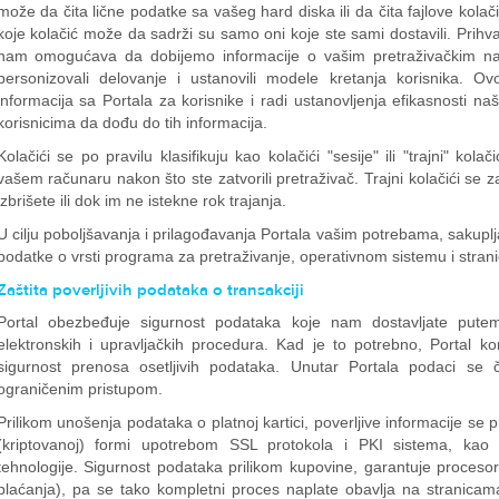
može da čita lične podatke sa vašeg hard diska ili da čita fajlove kolači
koje kolačić može da sadrži su samo oni koje ste sami dostavili. Prihva
nam omogućava da dobijemo informacije o vašim pretraživačkim nav
personizovali delovanje i ustanovili modele kretanja korisnika. Ovo
informacija sa Portala za korisnike i radi ustanovljenja efikasnosti
korisnicima da dođu do tih informacija.
Kolačići se po pravilu klasifikuju kao kolačići "sesije" ili "trajni" kol
vašem računaru nakon što ste zatvorili pretraživač. Trajni kolačići se
izbrišete ili dok im ne istekne rok trajanja.
U cilju poboljšavanja i prilagođavanja Portala vašim potrebama, sakuplj
podatke o vrsti programa za pretraživanje, operativnom sistemu i strani
Zaštita poverljivih podataka o transakciji
Portal obezbeđuje sigurnost podataka koje nam dostavljate putem in
elektronskih i upravljačkih procedura. Kad je to potrebno, Portal ko
sigurnost prenosa osetljivih podataka. Unutar Portala podaci se 
ograničenim pristupom.
Prilikom unošenja podataka o platnoj kartici, poverljive informacije s
(kriptovanoj) formi upotrebom SSL protokola i PKI sistema, kao t
tehnologije. Sigurnost podataka prilikom kupovine, garantuje procesor 
plaćanja), pa se tako kompletni proces naplate obavlja na stranicama