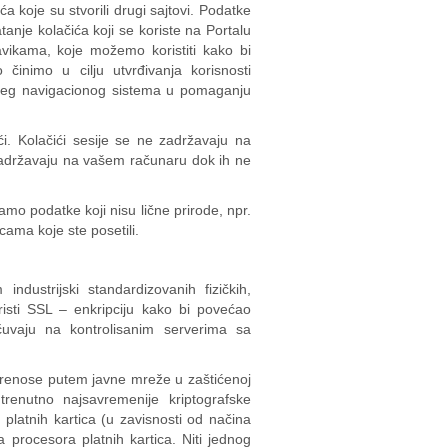
ća koje su stvorili drugi sajtovi. Podatke
tanje kolačića koji se koriste na Portalu
ikama, koje možemo koristiti kako bi
 činimo u cilju utvrđivanja korisnosti
 našeg navigacionog sistema u pomaganju
ačići. Kolačići sesije se ne zadržavaju na
 zadržavaju na vašem računaru dok ih ne
amo podatke koji nisu lične prirode, npr.
cama koje ste posetili.
dustrijski standardizovanih fizičkih,
risti SSL – enkripciju kako bi povećao
čuvaju na kontrolisanim serverima sa
e prenose putem javne mreže u zaštićenoj
renutno najsavremenije kriptografske
platnih kartica (u zavisnosti od načina
 procesora platnih kartica. Niti jednog