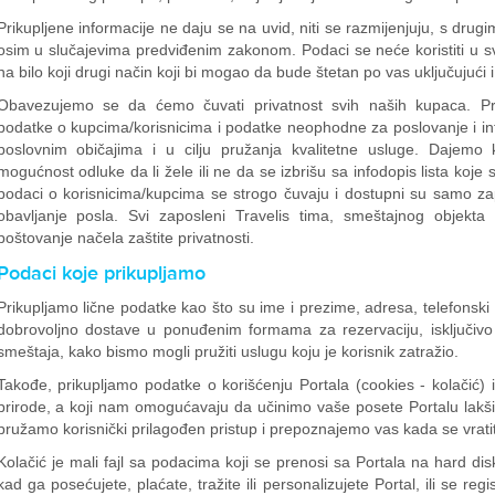
Prikupljene informacije ne daju se na uvid, niti se razmijenjuju, s dru
osim u slučajevima predviđenim zakonom. Podaci se neće koristiti u s
na bilo koji drugi način koji bi mogao da bude štetan po vas uključujući 
Obavezujemo se da ćemo čuvati privatnost svih naših kupaca. P
podatke o kupcima/korisnicima i podatke neophodne za poslovanje i in
poslovnim običajima i u cilju pružanja kvalitetne usluge. Dajemo
mogućnost odluke da li žele ili ne da se izbrišu sa infodopis lista koj
podaci o korisnicima/kupcima se strogo čuvaju i dostupni su samo za
obavljanje posla. Svi zaposleni Travelis tima, smeštajnog objekta 
poštovanje načela zaštite privatnosti.
Podaci koje prikupljamo
Prikupljamo lične podatke kao što su ime i prezime, adresa, telefonsk
dobrovoljno dostave u ponuđenim formama za rezervaciju, isključivo 
smeštaja, kako bismo mogli pružiti uslugu koju je korisnik zatražio.
Takođe, prikupljamo podatke o korišćenju Portala (cookies - kolačić) i
prirode, a koji nam omogućavaju da učinimo vaše posete Portalu lakšim,
pružamo korisnički prilagođen pristup i prepoznajemo vas kada se vrati
Kolačić je mali fajl sa podacima koji se prenosi sa Portala na hard dis
kad ga posećujete, plaćate, tražite ili personalizujete Portal, ili se re