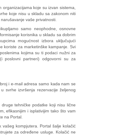
gim organizacijama koje su izvan sistema,
vrhe koje nisu u skladu sa zakonom niti
i narušavanje vaše privatnosti.
rikupljamo samo neophodne, osnovne
formisanje korisnika u skladu sa dobrim
 kupcima mogućnost izbora uključujući
e se koriste za marketinške kampanje. Svi
poslenima kojima su ti podaci nužni za
(i poslovni partneri) odgovorni su za
i broj i e-mail adresa samo kada nam se
u svrhe izvršenja rezervacije željenog
 druge tehničke podatke koji nisu lične
 efikasnijim i isplativijim tako što vam
te na Portal.
k vašeg kompjutera. Portal šalje kolačić
gistrujete za određene usluge. Kolačić ne