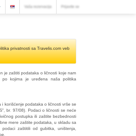
VAŠA REZERVACIJA
v
Vaša rezervacija
Prijavite se
Vaša rezervacija
PODEŠAVANJA
Srpski (lat)
litika privatnosti sa Travelis.com veb
lv
BGN
n je zaštiti podataka o ličnosti koje nam
 po kojima je uređena naša politika
 i korišćenje podataka o ličnosti vrše se
", br. 97/08). Podaci o ličnosti se neće
rivičnog postupka ili zaštite bezbednosti
bne mere zaštite podataka, u skladu sa
daci zaštitili od gubitka, uništenja,
be.