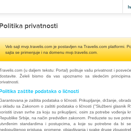
l
Politika privatnosti
Veb sajt mvp.travelis.com je postavljen na Travelis.com platformi. Po
sajta se primenjuje i na domenu mvp.travelis.com.
Travelis.com (u daljem tekstu: Portal) poštuje vašu privatnost i posveće
dostavite. Želeli bismo da vas upoznamo sa sledećim principima
privatnosti.
Politika zaštite podataka o ličnosti
Garantovana je zaštita podataka o ličnosti. Prikupljanje, držanje, obrada
u skladu sa Zakonom o zaštiti podataka o ličnosti ("Službeni glasnik RS
koristiti izvan svrhe za koju su prikupljeni, osim za potrebe vođenja k
Republike Srbije, na način predviđen zakonom. Preduzete su sve potre
utvrđenim standardima i postupcima, a koje su potrebne da bi se po
nedopuštenog pristupa, promene, objavljivanja i svake druge zloupotre